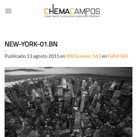
Saltar
al
contenido
NEW-YORK-01.BN
Publicado
13 agosto 2015
en
900 &veces; 563
en
NÂVITAS