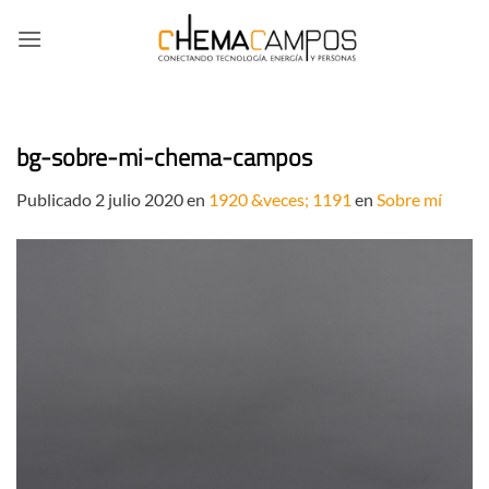
Saltar
al
contenido
bg-sobre-mi-chema-campos
Publicado
2 julio 2020
en
1920 &veces; 1191
en
Sobre mí