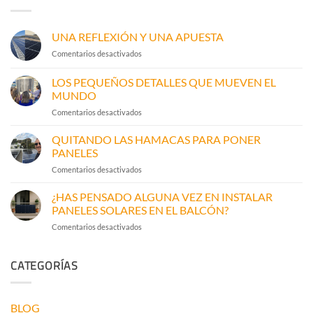
UNA REFLEXIÓN Y UNA APUESTA
en
Comentarios desactivados
UNA
REFLEXIÓN
LOS PEQUEÑOS DETALLES QUE MUEVEN EL
Y
MUNDO
UNA
en
Comentarios desactivados
APUESTA
LOS
PEQUEÑOS
QUITANDO LAS HAMACAS PARA PONER
DETALLES
PANELES
QUE
en
Comentarios desactivados
MUEVEN
QUITANDO
EL
LAS
¿HAS PENSADO ALGUNA VEZ EN INSTALAR
MUNDO
HAMACAS
PANELES SOLARES EN EL BALCÓN?
PARA
en
Comentarios desactivados
PONER
¿HAS
PANELES
PENSADO
CATEGORÍAS
ALGUNA
VEZ
EN
INSTALAR
BLOG
PANELES