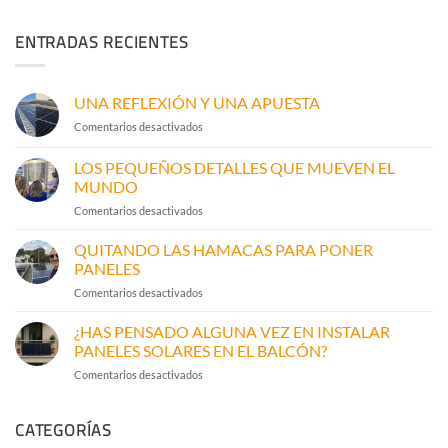
ENTRADAS RECIENTES
UNA REFLEXIÓN Y UNA APUESTA
en
Comentarios desactivados
UNA
REFLEXIÓN
LOS PEQUEÑOS DETALLES QUE MUEVEN EL
Y
MUNDO
UNA
en
Comentarios desactivados
APUESTA
LOS
PEQUEÑOS
QUITANDO LAS HAMACAS PARA PONER
DETALLES
PANELES
QUE
en
Comentarios desactivados
MUEVEN
QUITANDO
EL
LAS
¿HAS PENSADO ALGUNA VEZ EN INSTALAR
MUNDO
HAMACAS
PANELES SOLARES EN EL BALCÓN?
PARA
en
Comentarios desactivados
PONER
¿HAS
PANELES
PENSADO
CATEGORÍAS
ALGUNA
VEZ