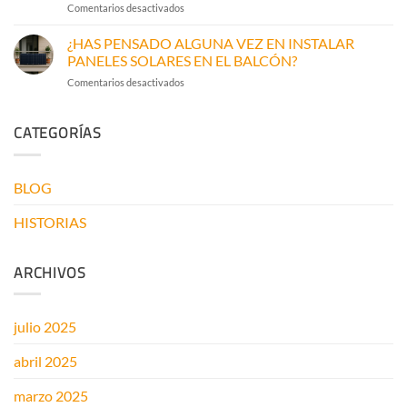
en
Comentarios desactivados
MUEVEN
QUITANDO
EL
LAS
¿HAS PENSADO ALGUNA VEZ EN INSTALAR
MUNDO
HAMACAS
PANELES SOLARES EN EL BALCÓN?
PARA
en
Comentarios desactivados
PONER
¿HAS
PANELES
PENSADO
CATEGORÍAS
ALGUNA
VEZ
EN
INSTALAR
BLOG
PANELES
SOLARES
HISTORIAS
EN
EL
BALCÓN?
ARCHIVOS
julio 2025
abril 2025
marzo 2025