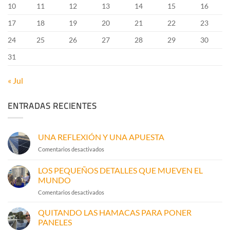
10
11
12
13
14
15
16
17
18
19
20
21
22
23
24
25
26
27
28
29
30
31
« Jul
ENTRADAS RECIENTES
UNA REFLEXIÓN Y UNA APUESTA
en
Comentarios desactivados
UNA
REFLEXIÓN
LOS PEQUEÑOS DETALLES QUE MUEVEN EL
Y
MUNDO
UNA
en
Comentarios desactivados
APUESTA
LOS
PEQUEÑOS
QUITANDO LAS HAMACAS PARA PONER
DETALLES
PANELES
QUE