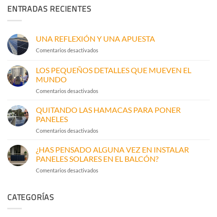
ENTRADAS RECIENTES
UNA REFLEXIÓN Y UNA APUESTA
en
Comentarios desactivados
UNA
REFLEXIÓN
LOS PEQUEÑOS DETALLES QUE MUEVEN EL
Y
MUNDO
UNA
en
Comentarios desactivados
APUESTA
LOS
PEQUEÑOS
QUITANDO LAS HAMACAS PARA PONER
DETALLES
PANELES
QUE
en
Comentarios desactivados
MUEVEN
QUITANDO
EL
LAS
¿HAS PENSADO ALGUNA VEZ EN INSTALAR
MUNDO
HAMACAS
PANELES SOLARES EN EL BALCÓN?
PARA
en
Comentarios desactivados
PONER
¿HAS
PANELES
PENSADO
CATEGORÍAS
ALGUNA
VEZ
EN